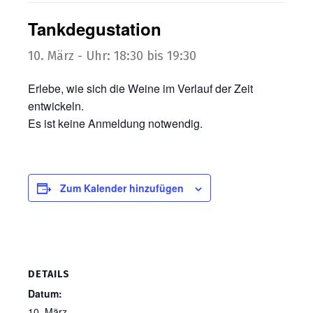
Tank­de­gu­sta­ti­on
10. März - Uhr: 18:30
bis
19:30
Erle­be, wie sich die Wei­ne im Ver­lauf der Zeit
entwickeln.
Es ist kei­ne Anmel­dung notwendig.
Zum Kalender hinzufügen
DETAILS
Datum:
10. März