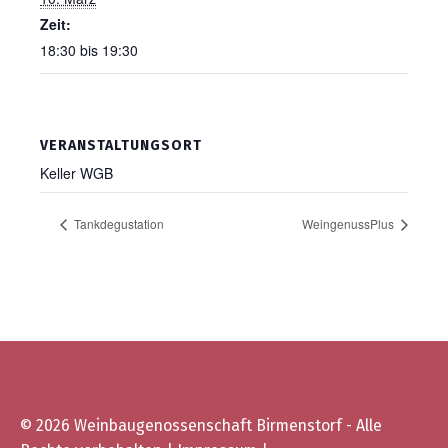
Zeit:
18:30 bis 19:30
VERANSTALTUNGSORT
Kel­ler WGB
Tank­de­gu­sta­ti­on
Wein­ge­nuss­Plus
© 2026 Weinbaugenossenschaft Birmenstorf - Alle