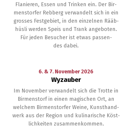
Fla­nie­ren, Essen und Trin­ken ein. Der Bir­
menstor­fer Reb­berg ver­wan­delt sich in ein
gros­ses Fest­ge­biet, in den ein­zel­nen
Rääb­
hüs­li
wer­den Speis und Trank ange­bo­ten.
Für jeden Besu­cher ist etwas pas­sen­
des dabei.
6. & 7.
Novem­ber
2026
Wyzau­ber
Im Novem­ber ver­wan­delt sich die Trot­te in
Bir­menstorf in einen magi­schen Ort, an
wel­chem Bir­menstor­fer Wei­ne, Kunst­hand­
werk aus der Regi­on und kuli­na­ri­sche Köst­
lich­kei­ten zusammenkommen.