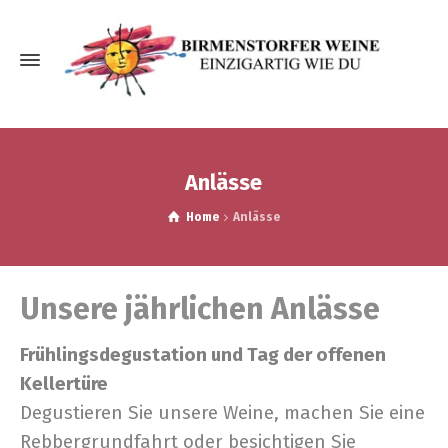
Anläs­se
Home
Anläs­se
Unse­re jähr­li­chen Anlässe
Früh­lings­de­gu­sta­ti­on und Tag der offe­nen
Kellertüre
Degu­stie­ren Sie unse­re Wei­ne, machen Sie eine
Reb­ber­grund­fahrt oder besich­ti­gen Sie