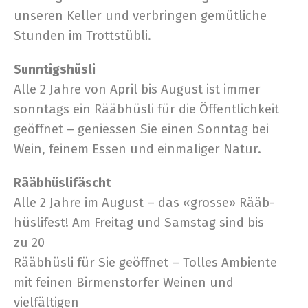
unse­ren Kel­ler und ver­brin­gen gemüt­li­che
Stun­den im Trottstübli.
Sunn­tigshüs­li
Alle 2 Jah­re von April bis August ist immer
sonn­tags ein Rääb­hüs­li für die Öffentlichkeit
geöff­net – genies­sen Sie einen Sonn­tag bei
Wein, fei­nem Essen und ein­ma­li­ger Natur.
Rääb­hüs­li­fäscht
Alle 2 Jah­re im August – das «gros­se» Rääb­
hüs­li­fest! Am Frei­tag und Sams­tag sind bis
zu 20
Rääb­hüs­li für Sie geöff­net – Tol­les Ambi­en­te
mit fei­nen Bir­menstor­fer Wei­nen und
vielfältigen