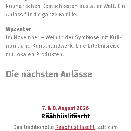
kuli­na­ri­schen Köst­lich­kei­ten aus aller Welt. Ein
Anlass für die gan­ze Familie.
Wyzau­ber
Im Novem­ber – Wein in der Sym­bio­se mit Kuli­
na­rik und Kunst­hand­werk. Eine Erlebnisreise
mit loka­len Produkten.
Die näch­sten Anlässe
7. & 8.
August
2026
Rääb­hüs­li­fäscht
Das tra­di­tio­nel­le
Rääb­hüs­li­fäscht
lädt zum