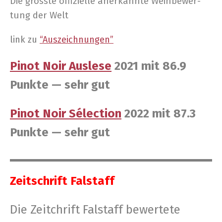
Die gröss­te offi­zi­el­le aner­kann­te Wein­be­wer­
tung der Welt
link zu
“Aus­zeich­nun­gen”
Pinot Noir Aus­le­se
2021 mit 86.9
Punk­te — sehr gut
Pinot Noir Sélec­tion
2022 mit 87.3
Punk­te — sehr gut
Zeit­schrift Falstaff
Die Zeit­chrift Fal­staff bewer­te­te