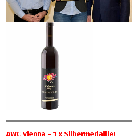
AWC Vien­na – 1 x Silbermedaille!