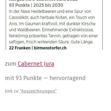
zum
Caber­net Jura
mit 93 Punk­te — hervorragend
link zu
“Aus­zeich­nun­gen”