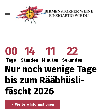
00
14
11
21
Tage
Stun­den
Minu­ten
Sekun­den
Nur noch weni­ge Tage
bis zum Rääb­hüs­li­
fäscht 2026
Wei­te­re Informationen