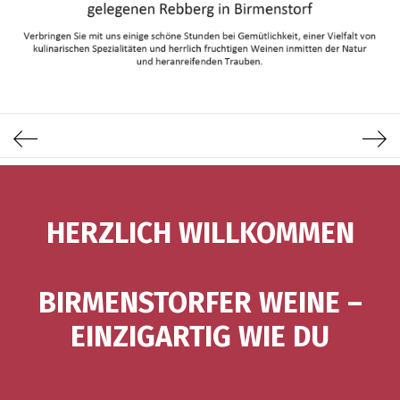
HERZ­LICH WILLKOMMEN
BIR­MENSTOR­FER WEI­NE –
EIN­ZIG­AR­TIG WIE DU