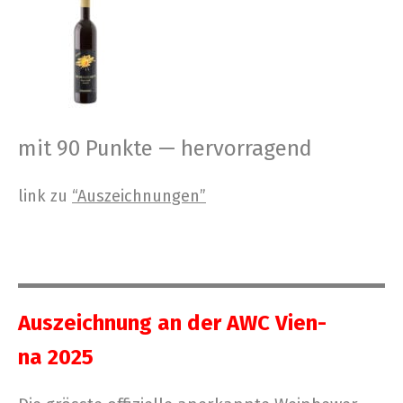
mit 90 Punk­te — hervorragend
link zu
“Aus­zeich­nun­gen”
Aus­zeich­nung an der AWC Vien­
na 2025