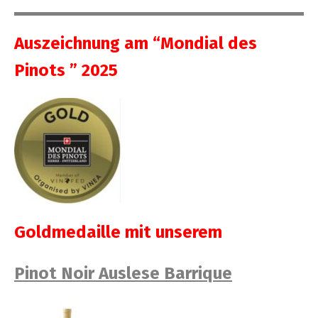
Aus­zeich­nung am “Mon­di­al des
Pinots ” 2025
Gold­me­dail­le mit unserem
Pinot Noir Aus­le­se Barrique