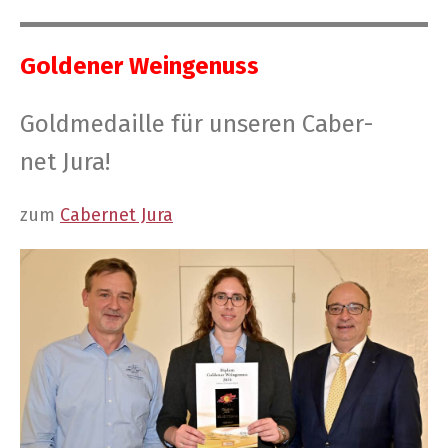
Gol­de­ner Weingenuss
Gold­me­dail­le für unse­ren Caber­
net Jura!
zum
Caber­net Jura