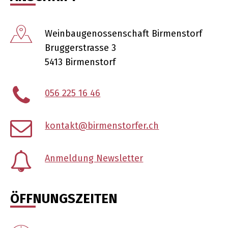
Wein­bau­ge­nos­sen­schaft Birmenstorf
Brug­ger­stras­se 3
5413 Birmenstorf
056 225 16 46
kontakt@birmenstorfer.ch
Anmel­dung Newsletter
ÖFF­NUNGS­ZEI­TEN