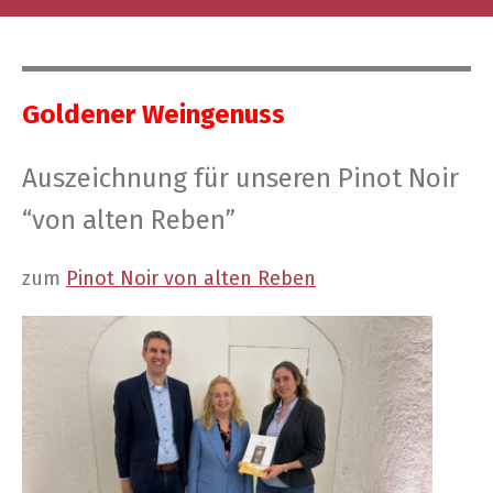
Gol­de­ner Weingenuss
Aus­zeich­nung für unse­ren Pinot Noir
“von alten Reben”
zum
Pinot Noir von alten Reben